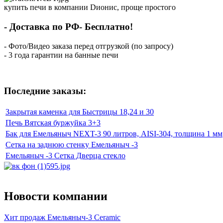
купить печи в компании Dионис, проще простого
- Доставка по РФ- Бесплатно!
- Фото/Видео заказа перед отгрузкой (по запросу)
- 3 года гарантии на банные печи
Последние заказы:
Закрытая каменка для Быстрицы 18,24 и 30
Печь Вятская буржуйка 3+3
Бак для Емельяныч NEXT-3 90 литров, AISI-304, толщина 1 мм
Сетка на заднюю стенку Емельяныч -3
Емельяныч -3 Сетка Дверца стекло
Новости компании
Хит продаж Емельяныч-3 Ceramic