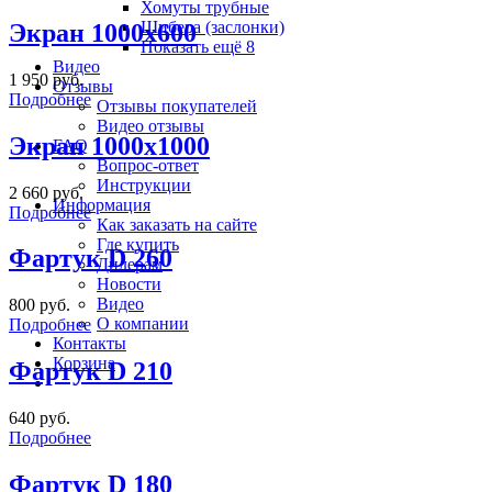
Хомуты трубные
Шибера (заслонки)
Экран 1000х600
Показать ещё 8
Видео
1 950 руб.
Отзывы
Подробнее
Отзывы покупателей
Видео отзывы
Экран 1000х1000
FAQ
Вопрос-ответ
Инструкции
2 660 руб.
Информация
Подробнее
Как заказать на сайте
Где купить
Фартук D 260
Дилерам
Новости
Видео
800 руб.
О компании
Подробнее
Контакты
Корзина
Фартук D 210
640 руб.
Подробнее
Фартук D 180