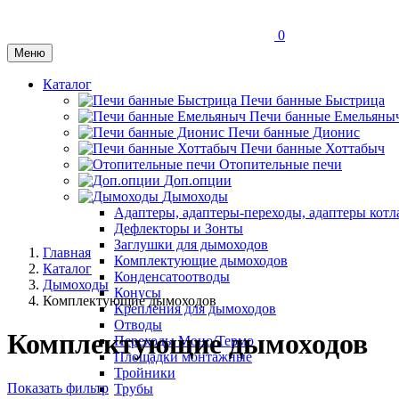
0
Меню
Каталог
Печи банные Быстрица
Печи банные Емельяны
Печи банные Дионис
Печи банные Хоттабыч
Отопительные печи
Доп.опции
Дымоходы
Адаптеры, адаптеры-переходы, адаптеры котл
Дефлекторы и Зонты
Заглушки для дымоходов
Главная
Комплектующие дымоходов
Каталог
Конденсатоотводы
Дымоходы
Конусы
Комплектующие дымоходов
Крепления для дымоходов
Отводы
Комплектующие дымоходов
Переходы Моно/Термо
Площадки монтажные
Тройники
Показать фильтр
Трубы