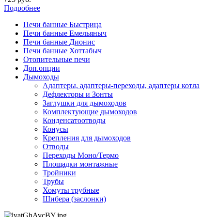
Подробнее
Печи банные Быстрица
Печи банные Емельяныч
Печи банные Дионис
Печи банные Хоттабыч
Отопительные печи
Доп.опции
Дымоходы
Адаптеры, адаптеры-переходы, адаптеры котла
Дефлекторы и Зонты
Заглушки для дымоходов
Комплектующие дымоходов
Конденсатоотводы
Конусы
Крепления для дымоходов
Отводы
Переходы Моно/Термо
Площадки монтажные
Тройники
Трубы
Хомуты трубные
Шибера (заслонки)